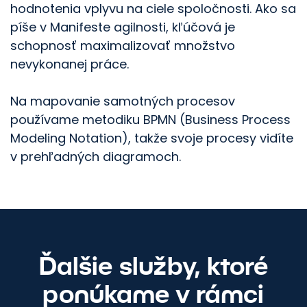
marketing dopredu.
hodnotenia vplyvu na ciele spoločnosti. Ako sa
píše v Manifeste agilnosti, kľúčová je
Kontaktujte nás
schopnosť maximalizovať množstvo
nevykonanej práce.
Na mapovanie samotných procesov
používame metodiku BPMN (Business Process
Modeling Notation), takže svoje procesy vidíte
v prehľadných diagramoch.
Ďalšie služby, ktoré
ponúkame v rámci