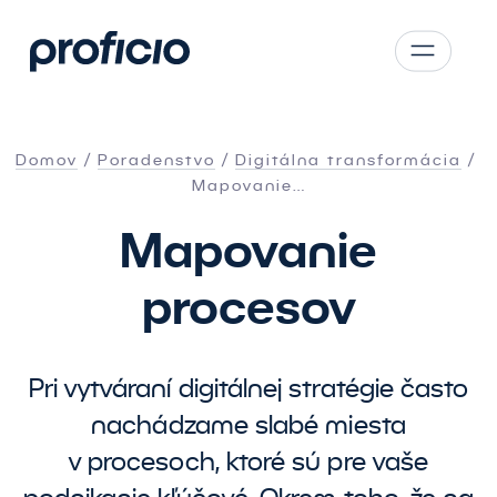
Prejsť na hlavný obsah
CS
SK
Domov
Poradenstvo
Digitálna transformácia
EN
Mapovanie…
AT
Mapovanie
PL
procesov
Pri vytváraní digitálnej stratégie často
nachádzame slabé miesta
v procesoch, ktoré sú pre vaše