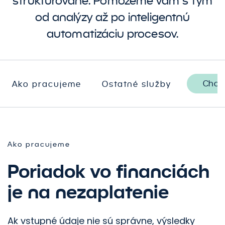
štruktúrované. Pomôžeme vám s tým
od analýzy až po inteligentnú
automatizáciu procesov.
Chcem
Ako pracujeme
Ostatné služby
Ako pracujeme
Poriadok vo financiách
je na nezaplatenie
Ak vstupné údaje nie sú správne, výsledky