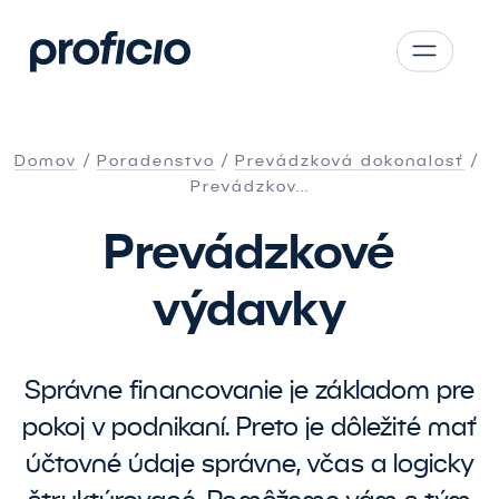
Prejsť na hlavný obsah
CS
SK
Domov
Poradenstvo
Prevádzková dokonalosť
EN
Prevádzkov…
AT
Prevádzkové
PL
výdavky
Správne financovanie je základom pre
pokoj v podnikaní. Preto je dôležité mať
účtovné údaje správne, včas a logicky