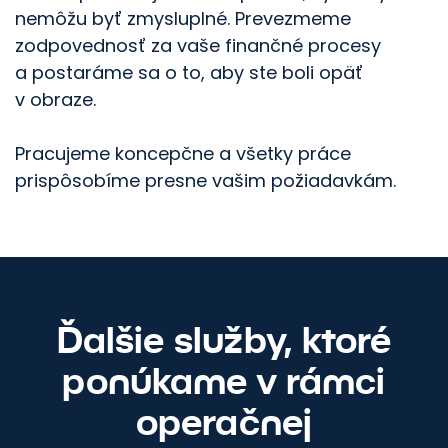
nemôžu byť zmysluplné. Prevezmeme
zodpovednosť za vaše finančné procesy
a postaráme sa o to, aby ste boli opäť
v obraze.
Posuňme váš
marketing dopredu.
Pracujeme koncepčne a všetky práce
prispôsobíme presne vašim požiadavkám.
Kontaktujte nás
Ďalšie služby, ktoré
ponúkame v rámci
operačnej