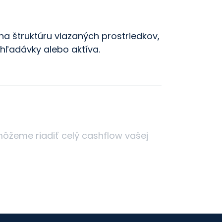
na štruktúru viazaných prostriedkov,
ohľadávky alebo aktíva.
žeme riadiť celý cashflow vašej
predu.