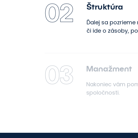
02
Štruktúra
Ďalej sa pozrieme 
či ide o zásoby, p
03
Manažment
Nakoniec vám pomô
spoločnosti.
me váš marketing do
Kontaktujte nás