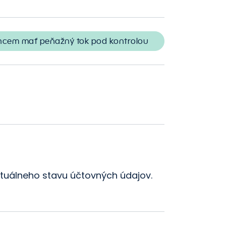
obchodných procesov
hcem mať peňažný tok pod kontrolou
ktuálneho stavu účtovných údajov.