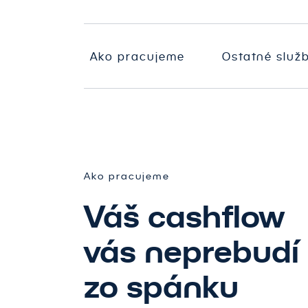
O
N
Mediálna stratégia
s
A
PR
N
Ako pracujeme
Ostatné služ
P
i
a
a
A
s
Š
Ako pracujeme
Váš cashflow
vás neprebudí
zo spánku