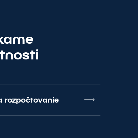
úkame
tnosti
a rozpočtovanie