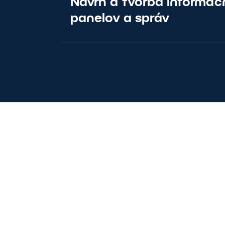
Návrh a tvorba informa
panelov a správ