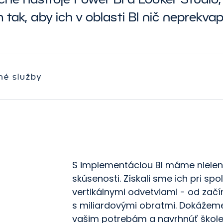
nline videoreklamy
ávrh a tvorba dátových
obchod
m tak, aby ich v oblasti BI nič neprekvapi
kladov
ffiliate marketing
SEO
ávrh a tvorba
orovnávače produktov
nformačných panelov
 trhoviská
 správ
né služby
udit a preskúmanie
účasných riešení BI a dát
kolenie BI
S implementáciou BI máme nielen 
skúsenosti. Získali sme ich pri s
vertikálnymi odvetviami - od začí
s miliardovými obratmi. Dokážeme
vašim potrebám a navrhnúť škole