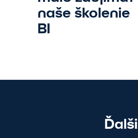
naše školenie
BI
Posuň
Ďalš