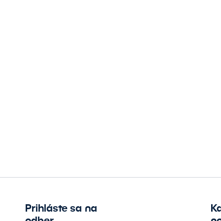
Prihláste sa na
K
odber
no