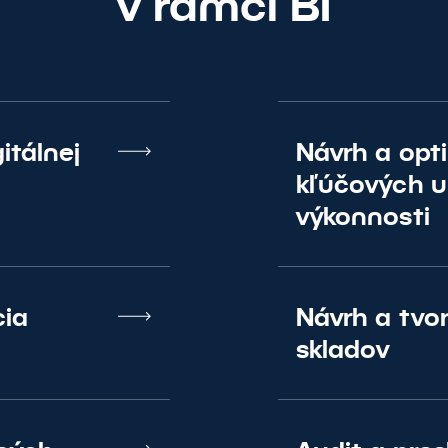
v rámci BI
itálnej
Návrh a opt
kľúčových u
výkonnosti
cia
Návrh a tvo
skladov