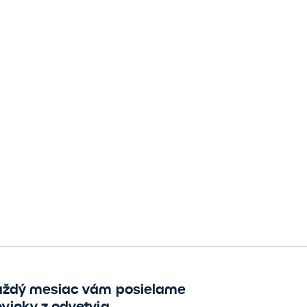
aždý mesiac vám posielame
vinky z odvetvia