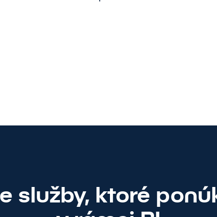
me váš marketing do
ie služby, ktoré pon
Kontaktujte nás