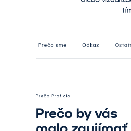
O
N
Mediálna stratégia
tí
s
A
PR
N
P
i
a
a
Prečo sme
Odkaz
Ostat
A
s
Š
Prečo Proficio
Prečo by vás
malo zaujímať