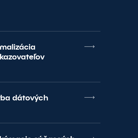
imalizácia
kazovateľov
rba dátových