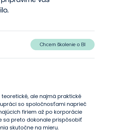
obchodných procesov
lo.
Chcem školenie o BI
teoretické, ale najmä praktické
polupráci so spoločnosťami naprieč
najúcich firiem až po korporácie
 sa preto dokonale prispôsobiť
nia skutočne na mieru.