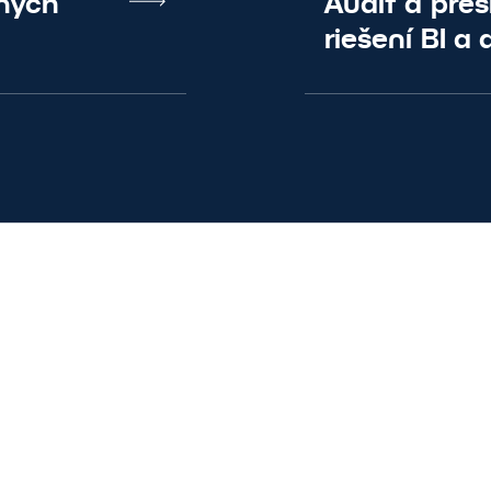
čných
Audit a pre
riešení BI a 