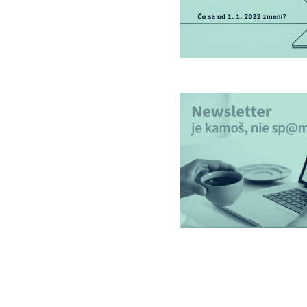
Posuň