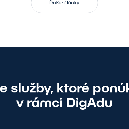
Ďalšie články
ie služby, ktoré pon
v rámci DigAdu