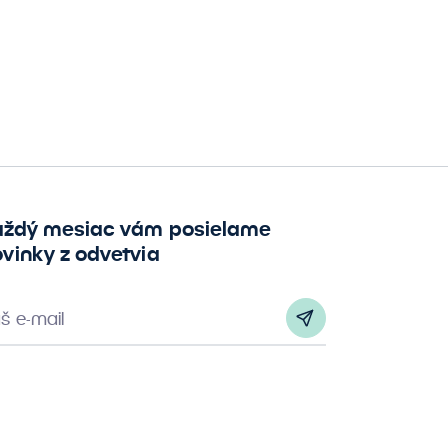
aždý mesiac vám posielame
vinky z odvetvia
š e-mail