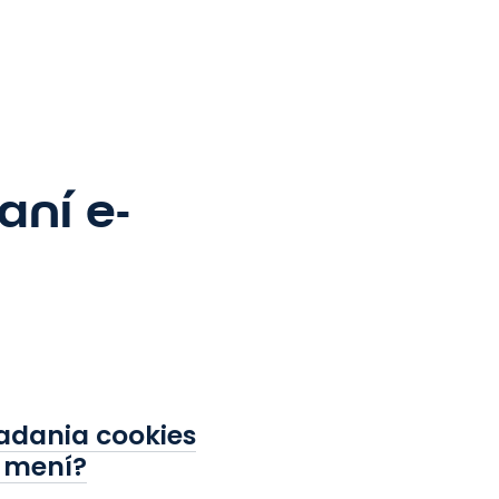
aní e-
adania cookies
a mení?