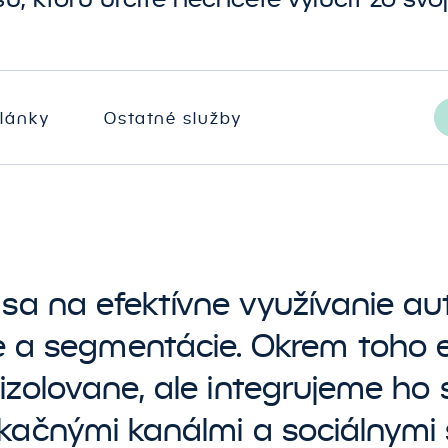
nline videoreklamy
ávrh a tvorba dátových
obchod
kladov
ffiliate marketing
SEO
ávrh a tvorba
orovnávače produktov
nformačných panelov
 trhoviská
lánky
Ostatné služby
 správ
udit a preskúmanie
účasných riešení BI a dát
kolenie BI
sa na efektívne využívanie au
e a segmentácie. Okrem toho e
izolovane, ale integrujeme ho 
ačnými kanálmi a sociálnymi 