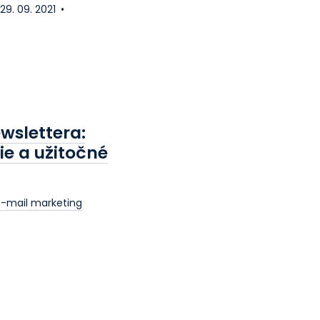
29. 09. 2021
ewslettera:
e a užitočné
predu.
E-mail marketing