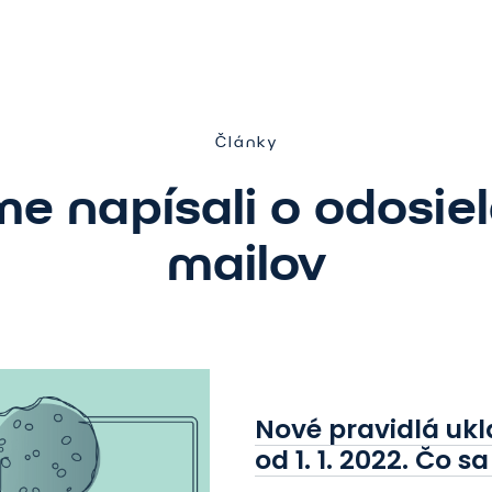
Články
e napísali o odosiel
mailov
Nové pravidlá ukl
od 1. 1. 2022. Čo s