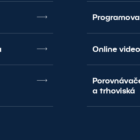
Programova
a
Online vide
Porovnávač
a trhoviská