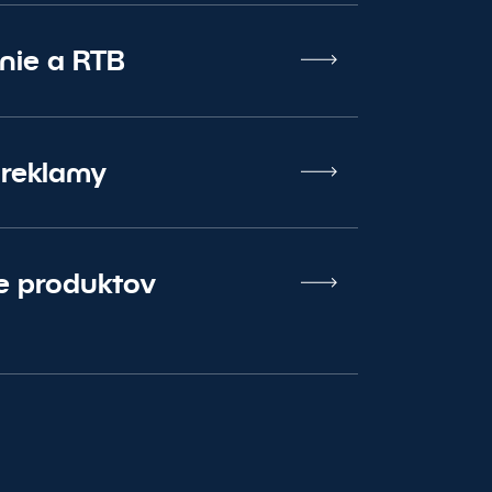
nie a RTB
oreklamy
e produktov