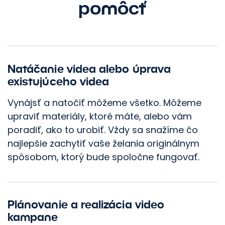
pomôcť
Natáčanie videa alebo úprava
existujúceho videa
Vynájsť a natočiť môžeme všetko. Môžeme
Posuňme váš
upraviť materiály, ktoré máte, alebo vám
poradiť, ako to urobiť. Vždy sa snažíme čo
marketing dopredu.
najlepšie zachytiť vaše želania originálnym
spôsobom, ktorý bude spoločne fungovať.
Kontaktujte nás
Plánovanie a realizácia video
kampane