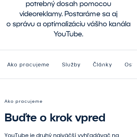
potrebný dosah pomocou
videoreklamy. Postaráme sa aj
o správu a optimalizáciu vášho kanála
YouTube.
Ako pracujeme
Služby
Články
Osta
Ako pracujeme
Buďte o krok vpred
YouTube je druhý najväčší vyhľadávač na