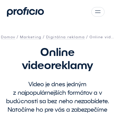
Prejsť na hlavný obsah
CS
SK
Domov
Marketing
Digitálna reklama
Online vid…
EN
Online
AT
DE
videoreklamy
PL
Video je dnes jedným
z najpopulárnejších formátov a v
budúcnosti sa bez neho nezaobídete.
Natočíme ho pre vás a zabezpečíme