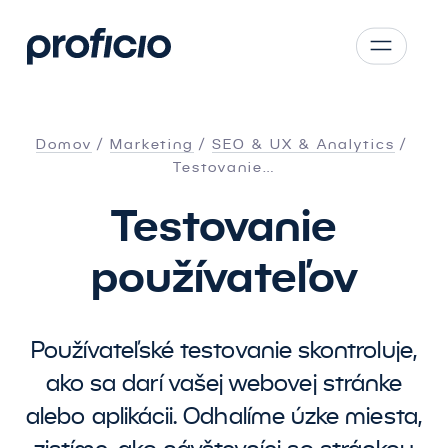
Prejsť na hlavný obsah
CS
SK
Domov
Marketing
SEO
&
UX
&
Analytics
EN
Testovanie…
AT
Testovanie
PL
používateľov
Používateľské testovanie skontroluje,
ako sa darí vašej webovej stránke
alebo aplikácii. Odhalíme úzke miesta,