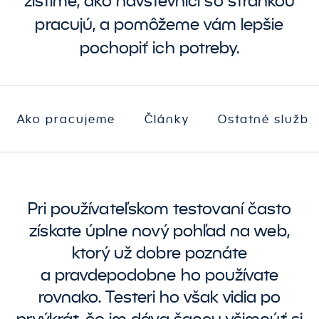
zistíme, ako návštevníci so stránkou
pracujú, a pomôžeme vám lepšie
pochopiť ich potreby.
Ako pracujeme
Články
Ostatné služby
Pri používateľskom testovaní často
získate úplne nový pohľad na web,
ktorý už dobre poznáte
a pravdepodobne ho používate
rovnako. Testeri ho však vidia po
prvýkrát, čo im dáva šancu všimnúť si