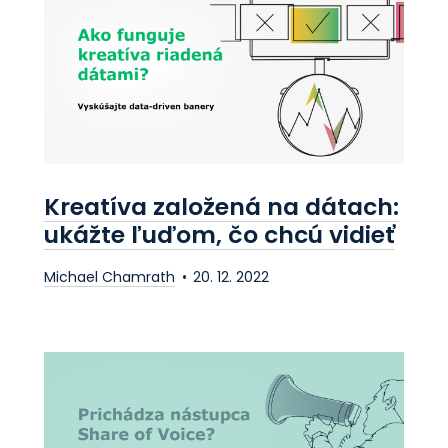
Posuňme váš
marketing dopredu.
Kontaktujte nás
Kreatíva založená na dátach:
ukážte ľuďom, čo chcú vidieť
Michael Chamrath
20. 12. 2022