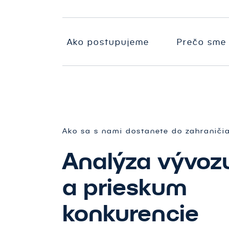
O
N
Mediálna stratégia
s
A
PR
N
Ako postupujeme
Prečo sme
P
i
a
a
A
s
Š
Ako sa s nami dostanete do zahraniči
Analýza vývoz
a prieskum
konkurencie