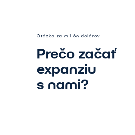
Otázka za milión dolárov
Prečo začať
Posuň
expanziu
s nami?