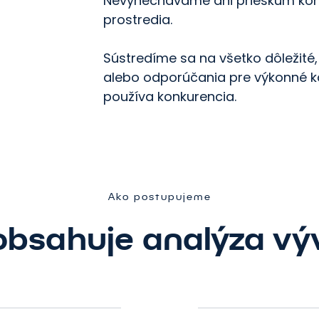
Nevynechávame ani prieskum kon
prostredia.
Sústredíme sa na všetko dôležité, a
alebo odporúčania pre výkonné kan
používa konkurencia.
Ako postupujeme
obsahuje analýza vý