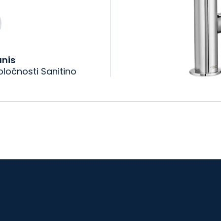
anis
oločnosti Sanitino