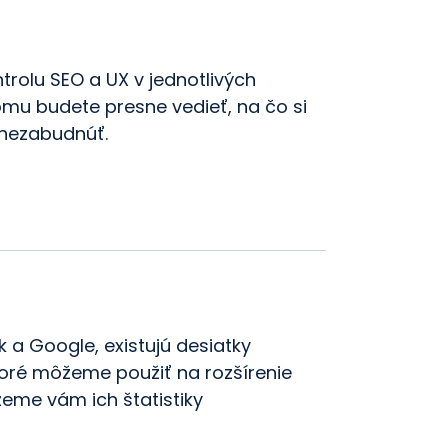
trolu SEO a UX v jednotlivých
omu budete presne vedieť, na čo si
 nezabudnúť.
 a Google, existujú desiatky
toré môžeme použiť na rozšírenie
eme vám ich štatistiky