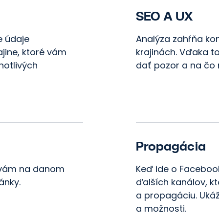
SEO A UX
e údaje
Analýza zahŕňa kon
jine, ktoré vám
krajinách. Vďaka t
notlivých
dať pozor a na čo
Propagácia
o vám na danom
Keď ide o Facebook
ánky.
ďalších kanálov, k
a propagáciu. Ukáž
a možnosti.