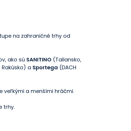
upe na zahraničné trhy od
predu.
ov, ako sú
SANITINO
(Taliansko,
a Rakúsko) a
Sportega
(DACH
e veľkými a menšími hráčmi.
 trhy.