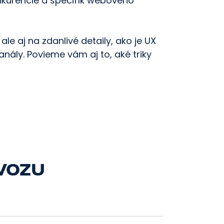
kurencie a špecifík webového
le aj na zdanlivé detaily, ako je UX
ály. Povieme vám aj to, aké triky
vozu