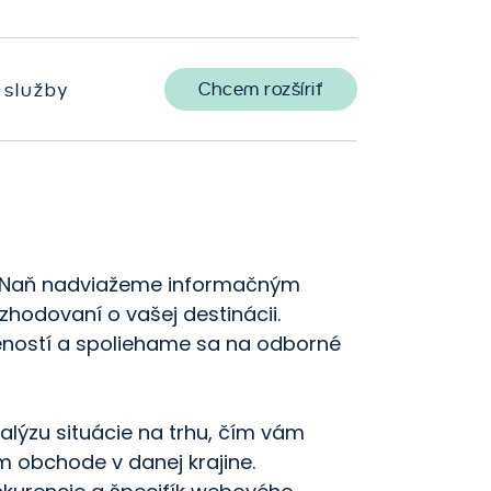
obchodných procesov
Chcem rozšíriť
 služby
 Naň nadviažeme informačným
hodovaní o vašej destinácii.
ností a spoliehame sa na odborné
lýzu situácie na trhu, čím vám
 obchode v danej krajine.