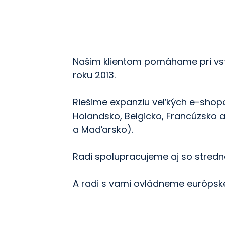
Našim klientom pomáhame pri vst
roku 2013.
me váš marketing do
Riešime expanziu veľkých e-shop
Holandsko, Belgicko, Francúzsko 
Kontaktujte nás
a Maďarsko).
Radi spolupracujeme aj so stredn
A radi s vami ovládneme európske