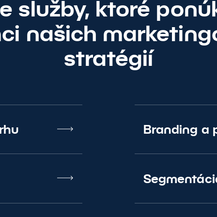
ie služby, ktoré pon
ci našich marketin
stratégií
rhu
Branding a 
Segmentácia