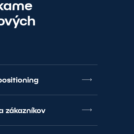
úkame
gových
positioning
 zákazníkov