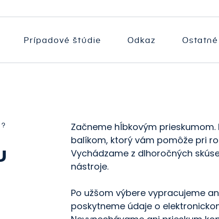
nline videoreklamy
ávrh a tvorba dátových
obchod
kladov
ffiliate marketing
SEO
ávrh a tvorba
Prípadové štúdie
Odkaz
Ostatné
orovnávače produktov
nformačných panelov
 trhoviská
 správ
udit a preskúmanie
účasných riešení BI a dát
kolenie BI
Začneme hĺbkovým prieskumom.
a?
balíkom, ktorý vám pomôže pri roz
u
Vychádzame z dlhoročných skúse
nástroje.
Po užšom výbere vypracujeme ana
poskytneme údaje o elektronickom