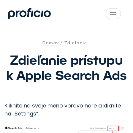
Prejsť na hlavný obsah
CS
SK
Domov
Zdieľanie…
EN
Zdieľanie prístupu
AT
DE
k Apple Search Ads
PL
Kliknite na svoje meno vpravo hore a kliknite
na „Settings”.