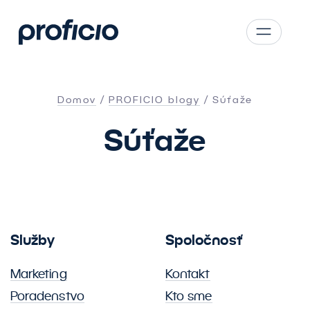
Prejsť na hlavný obsah
CS
SK
Domov
PROFICIO blogy
Súťaže
EN
Súťaže
AT
DE
PL
Služby
Spoločnosť
Marketing
Kontakt
Poradenstvo
Kto sme