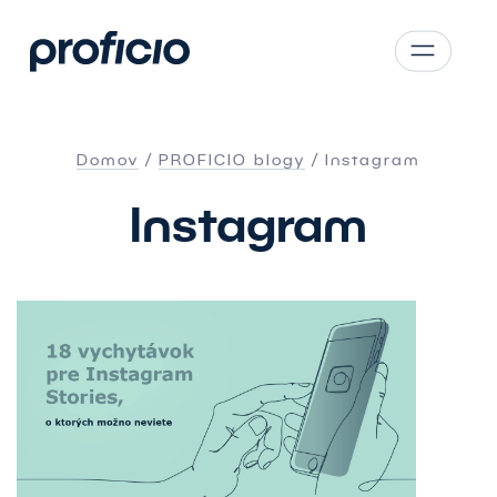
Prejsť na hlavný obsah
CS
SK
Domov
PROFICIO blogy
Instagram
EN
Instagram
AT
DE
PL